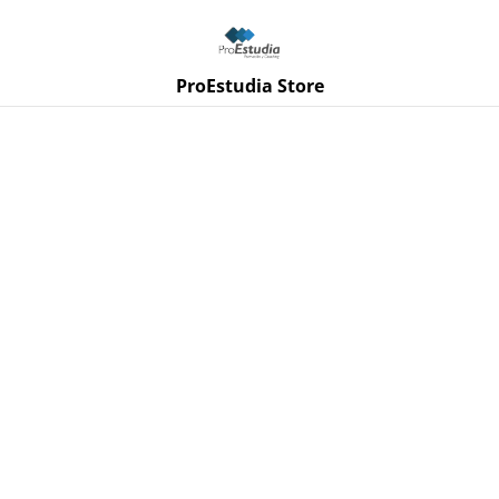
¡ÚNETE A NUESTRO PROGRAMA DE FIDELIZACIÓN!
ProEstudia Store
Inicio
/
Productos
/
Packs
/
Pack Conoce tu potencial
%