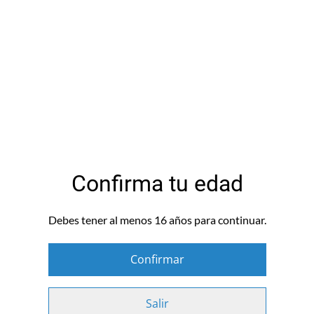
Comprar ahora
Añadir a la cesta
COMPARTIR
Confirma tu edad
-Autoconocimiento 360º
-Valores
Debes tener al menos 16 años para continuar.
-Inteligencia Emocional
Confirmar
Cómo funciona:
Salir