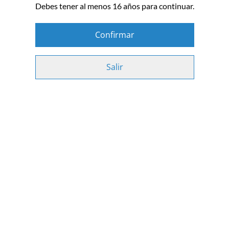
Debes tener al menos 16 años para continuar.
Confirmar
Salir
Cookies
Contact Us
Legal Terms
Este sitio web utiliza cookies. Se trata de pequeños archivos que nos
Privacy Policy
Cookie Policy
ayudan a conocer cómo usas nuestros servicios para que podamos hacer
Web
que tu experiencia sea todavía mejor. Encontrarás más información sobre
estas cookies y podrás controlar cómo se usan haciendo clic en
"Configuración de cookies". También puedes consultar nuestra
Política
de cookies
.
Aceptar todas
©
2026
ProEstudia Store
Configuración de cookies
powered by