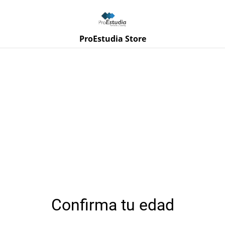
¡ÚNETE A NUESTRO PROGRAMA DE FIDELIZACIÓN!
ProEstudia Store
Inicio
/
Productos
/
Mi estantería
Mi estantería
ORDENAR POR
Confirma tu edad